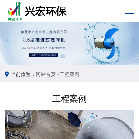
当前位置：
网站首页 >
工程案例
工程案例