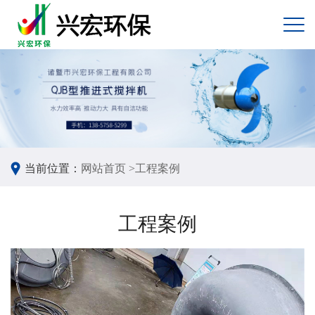
当前位置：
网站首页 >
工程案例
工程案例