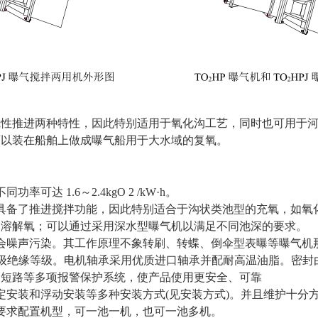
线性推进两种特性，因此特别适用于氧化沟工艺，同时也可用于
可以装在船舶上做成曝气船用于大水域的复氧。
达 1.6～2.4kgO 2 /kW·h。
具备了推进搅拌功能，因此特别适合于沟状类池型的充氧，如氧
的溶解氧；可以通过采用深水型曝气机以满足不同池深的要求。
会噪声污染。其工作原理不象转刷、转蝶、倒伞型表曝等曝气机
F 级绝缘等级。电机轴承采用优质进口轴承并配耐高温油脂。密
、短路等多项报警保护系统，使产品使用更安全、可靠
定安装和浮动安装等多种安装方式(见安装方式)。并且维护十分
要求配置机型，可一池一机，也可一池多机。