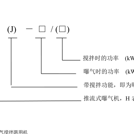
曝气搅拌两用机