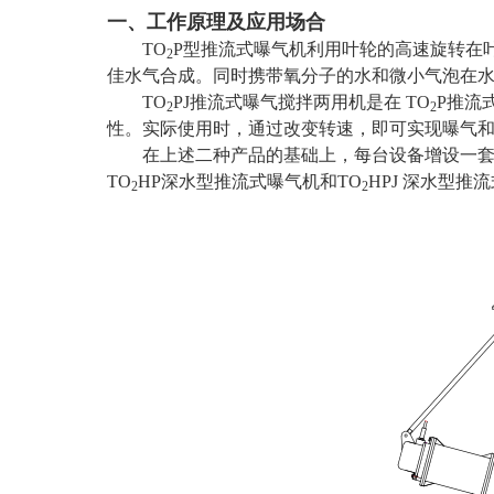
一、工作原理及应用场合
TO
P型推流式曝气机利用叶轮的高速旋转在
2
佳水气合成。同时携带氧分子的水和微小气泡在
TO
PJ推流式曝气搅拌两用机是在 TO
P推流
2
2
性。实际使用时，通过改变转速，即可实现曝气
在上述二种产品的基础上，每台设备增设一
TO
HP深水型推流式曝气机和TO
HPJ 深水型推
2
2