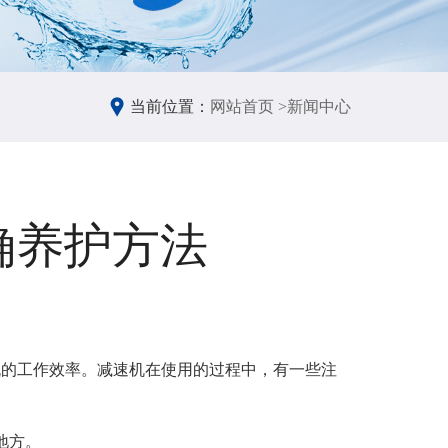
当前位置：
网站首页 >
新闻中心
确养护方法
机的工作效率。减速机在使用的过程中，有一些注
地方。