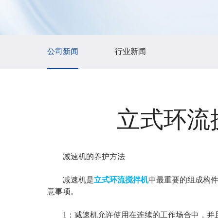
公司新闻
行业新闻
立式环流
减速机的养护方法
减速机是
立式环流搅拌机
中最重要的组成构
意事项。
1：减速机允许使用在连续的工作场合中，并且