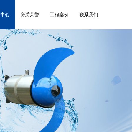
闻中心
资质荣誉
工程案例
联系我们