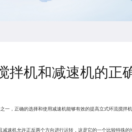
搅拌机和减速机的正
件之一，正确的选择和使用减速机能够有效的提高立式环流搅拌
减速机允许正反两个方向进行运转，这是它的一个比较特殊的