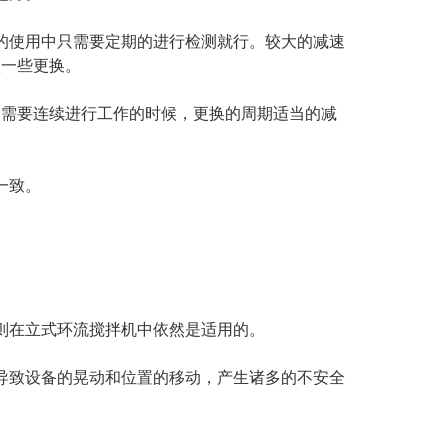
的使用中只需要定期的进行检测就行。较大的减速
做一些更换。
常需要连续进行工作的时候，更换的周期适当的减
一致。
则在立式环流搅拌机中依然是适用的。
导致设备的晃动和位置的移动，产生诸多的不安全