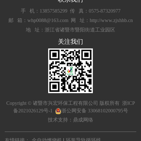
手 机：13857585299
传 真：0575-87320977
邮 箱：whp0088@163.com
网 址：http://www.zjxhhb.cn
地 址：浙江省诸暨市暨阳街道工业园区
关注我们
Copyright © 诸暨市兴宏环保工程有限公司 版权所有
浙ICP
备2021026129号-1
浙公网安备 33068102000795号
技术支持：鼎成网络
友情链接：
全自动燃烧机
环形导轨循环线