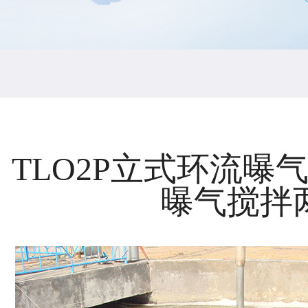
TLO2P立式环流曝气
曝气搅拌