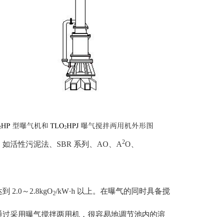
2
活性污泥法、SBR 系列、AO、A
O、
.0～2.8kgO
/kW·h 以上。在曝气的同时具备搅
2
以通过采用曝气搅拌两用机，很容易地调节池内的溶