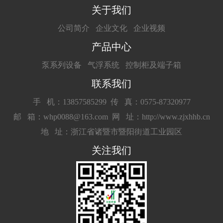
关于我们
公司简介
企业文化
企业视频
产品中心
泵系列设备
气浮系统
控制柜及端子箱
联系我们
手 机：13857585299
传 真：0575-87320977
邮 箱：whp0088@163.com
网 址：http://www.zjxhhb.cn
地 址：浙江省诸暨市暨阳街道工业园区
关注我们