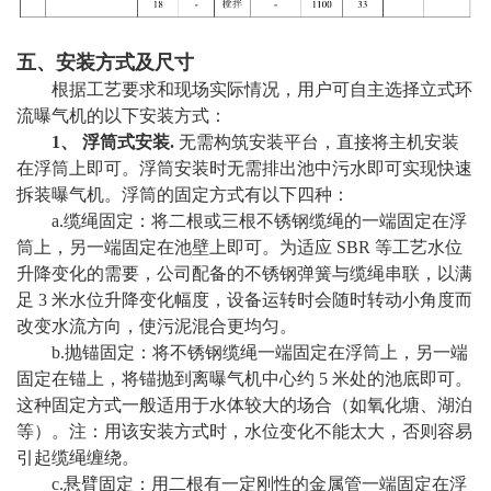
五、安装方式及尺寸
根据工艺要求和现场实际情况，用户可自主选择立式环
流曝气机的以下安装方式：
1、 浮筒式安装.
无需构筑安装平台，直接将主机安装
在浮筒上即可。浮筒安装时无需排出池中污水即可实现快速
拆装曝气机。浮筒的固定方式有以下四种：
a.缆绳固定：将二根或三根不锈钢缆绳的一端固定在浮
筒上，另一端固定在池壁上即可。为适应 SBR 等工艺水位
升降变化的需要，公司配备的不锈钢弹簧与缆绳串联，以满
足 3 米水位升降变化幅度，设备运转时会随时转动小角度而
改变水流方向，使污泥混合更均匀。
b.抛锚固定：将不锈钢缆绳一端固定在浮筒上，另一端
固定在锚上，将锚抛到离曝气机中心约 5 米处的池底即可。
这种固定方式一般适用于水体较大的场合（如氧化塘、湖泊
等）。注：用该安装方式时，水位变化不能太大，否则容易
引起缆绳缠绕。
c.悬臂固定：用二根有一定刚性的金属管一端固定在浮