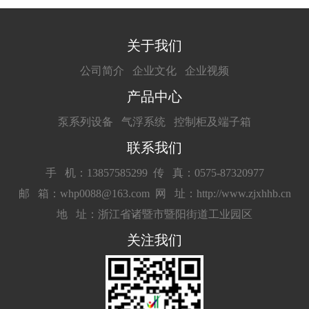
关于我们
公司简介
企业文化
企业视频
产品中心
泵系列设备
气浮系统
控制柜及端子箱
联系我们
手 机：13857585299
传 真：0575-87320977
邮 箱：whp0088@163.com
网 址：http://www.zjxhhb.cn
地 址：浙江省诸暨市暨阳街道工业园区
关注我们