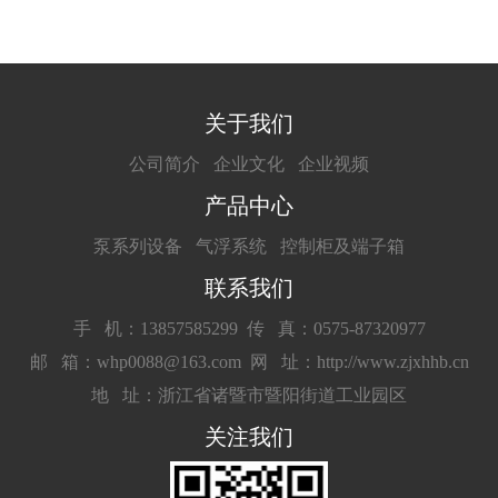
关于我们
公司简介
企业文化
企业视频
产品中心
泵系列设备
气浮系统
控制柜及端子箱
联系我们
手 机：13857585299
传 真：0575-87320977
邮 箱：whp0088@163.com
网 址：http://www.zjxhhb.cn
地 址：浙江省诸暨市暨阳街道工业园区
关注我们