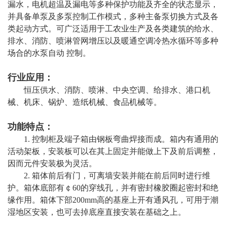
漏水，电机超温及漏电等多种保护功能及齐全的状态显示，
并具备单泵及多泵控制工作模式，多种主备泵切换方式及各
类起动方式。可广泛适用于工农业生产及各类建筑的给水、
排水、消防、喷淋管网增压以及暖通空调冷热水循环等多种
场合的水泵自动 控制。
行业应用：
恒压供水、消防、喷淋、中央空调、给排水、港口机
械、机床、锅炉、造纸机械、食品机械等。
功能特点：
1. 控制柜及端子箱由钢板弯曲焊接而成。箱内有通用的
活动架板，安装板可以在其上固定并能做上下及前后调整，
因而元件安装极为灵活。
2. 箱体前后有门，可离墙安装并能在前后同时进行维
护。箱体底部有￠60的穿线孔，并有密封橡胶圈起密封和绝
缘作用。箱体下部200mm高的基座上开有通风孔，可用于潮
湿地区安装，也可去掉底座直接安装在基础之上。