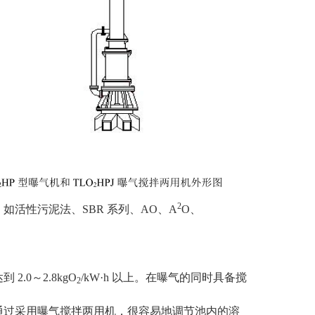
2
活性污泥法、SBR 系列、AO、A
O、
.0～2.8kgO
/kW·h 以上。在曝气的同时具备搅
2
以通过采用曝气搅拌两用机，很容易地调节池内的溶