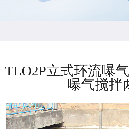
TLO2P立式环流曝气
曝气搅拌