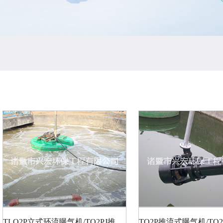
TLO2P立式环流曝气机/TO2PJ推流式曝气搅拌两用机