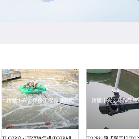
TLO2P立式环流曝气机/TO2PJ推流式曝气搅拌两用机