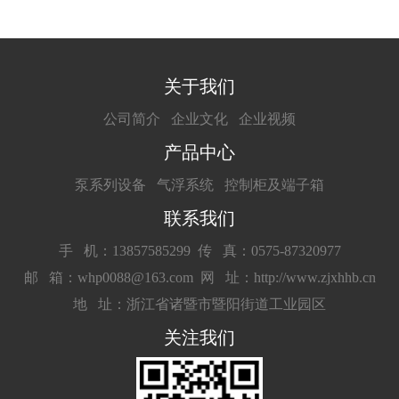
关于我们
公司简介
企业文化
企业视频
产品中心
泵系列设备
气浮系统
控制柜及端子箱
联系我们
手 机：13857585299
传 真：0575-87320977
邮 箱：whp0088@163.com
网 址：http://www.zjxhhb.cn
地 址：浙江省诸暨市暨阳街道工业园区
关注我们