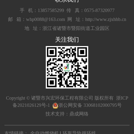
手 机：13857585299
传 真：0575-87320977
邮 箱：whp0088@163.com
网 址：http://www.zjxhhb.cn
地 址：浙江省诸暨市暨阳街道工业园区
关注我们
Copyright © 诸暨市兴宏环保工程有限公司 版权所有
浙ICP
备2021026129号-1
浙公网安备 33068102000795号
技术支持：鼎成网络
友情链接：
全自动燃烧机
环形导轨循环线