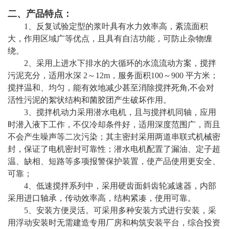
二、产品特点：
1、反复试验定型的浆叶具有水力效率高，紊流面积
大，作用区域广等优点，且具有自洁功能，可防止杂物缠
绕。
2、采用上进水下排水的大循环的水流流动方案，搅拌
污泥充分，适用水深 2～12m，服务面积100～900 平方米；
搅拌温和、均匀，能有效地减少甚至消除搅拌死角,不会对
活性污泥的絮状结构和菌胶团产生破坏作用。
3、搅拌机动力采用潜水电机，且与搅拌机同轴，应用
时潜入液下工作，不仅冷却条件好，适用深度范围广，而且
不会产生噪声等二次污染；其主密封采用两道串联式机械密
封，保证了电机密封可靠性；潜水电机配置了漏油、定子超
温、缺相、短路等多项报警保护装置，使产品使用更安全、
可靠；
4、低速搅拌系列中，采用硬齿面斜齿轮减速器，内部
采用进口轴承，传动效率高，结构紧凑，使用可靠。
5、安装方便灵活。可采用多种安装方式进行安装，采
用浮动安装时无需建造专用厂房和构筑安装平台，综合投资