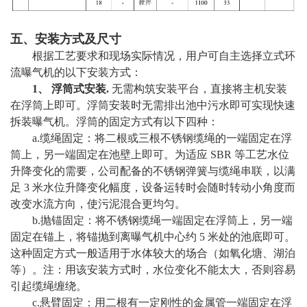
五、安装方式及尺寸
根据工艺要求和现场实际情况，用户可自主选择立式环
流曝气机的以下安装方式：
1、 浮筒式安装.
无需构筑安装平台，直接将主机安装
在浮筒上即可。浮筒安装时无需排出池中污水即可实现快速
拆装曝气机。浮筒的固定方式有以下四种：
a.缆绳固定：将二根或三根不锈钢缆绳的一端固定在浮
筒上，另一端固定在池壁上即可。为适应 SBR 等工艺水位
升降变化的需要，公司配备的不锈钢弹簧与缆绳串联，以满
足 3 米水位升降变化幅度，设备运转时会随时转动小角度而
改变水流方向，使污泥混合更均匀。
b.抛锚固定：将不锈钢缆绳一端固定在浮筒上，另一端
固定在锚上，将锚抛到离曝气机中心约 5 米处的池底即可。
这种固定方式一般适用于水体较大的场合（如氧化塘、湖泊
等）。注：用该安装方式时，水位变化不能太大，否则容易
引起缆绳缠绕。
c.悬臂固定：用二根有一定刚性的金属管一端固定在浮