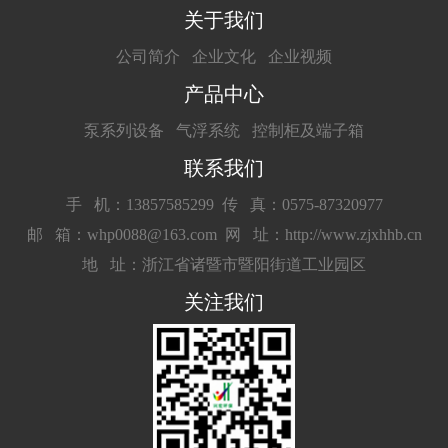
关于我们
公司简介
企业文化
企业视频
产品中心
泵系列设备
气浮系统
控制柜及端子箱
联系我们
手 机：13857585299
传 真：0575-87320977
邮 箱：whp0088@163.com
网 址：http://www.zjxhhb.cn
地 址：浙江省诸暨市暨阳街道工业园区
关注我们