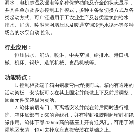
漏水，电机超温及漏电等多种保护功能及齐全的状态显示，
并具备单泵及多泵控制工作模式，多种主备泵切换方式及各
类起动方式。可广泛适用于工农业生产及各类建筑的给水、
排水、消防、喷淋管网增压以及暖通空调冷热水循环等多种
场合的水泵自动 控制。
行业应用：
恒压供水、消防、喷淋、中央空调、给排水、港口机
械、机床、锅炉、造纸机械、食品机械等。
功能特点：
1. 控制柜及端子箱由钢板弯曲焊接而成。箱内有通用的
活动架板，安装板可以在其上固定并能做上下及前后调整，
因而元件安装极为灵活。
2. 箱体前后有门，可离墙安装并能在前后同时进行维
护。箱体底部有￠60的穿线孔，并有密封橡胶圈起密封和绝
缘作用。箱体下部200mm高的基座上开有通风孔，可用于潮
湿地区安装，也可去掉底座直接安装在基础之上。