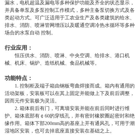
漏水，电机超温及漏电等多种保护功能及齐全的状态显示，
并具备单泵及多泵控制工作模式，多种主备泵切换方式及各
类起动方式。可广泛适用于工农业生产及各类建筑的给水、
排水、消防、喷淋管网增压以及暖通空调冷热水循环等多种
场合的水泵自动 控制。
行业应用：
恒压供水、消防、喷淋、中央空调、给排水、港口机
械、机床、锅炉、造纸机械、食品机械等。
功能特点：
1. 控制柜及端子箱由钢板弯曲焊接而成。箱内有通用的
活动架板，安装板可以在其上固定并能做上下及前后调整，
因而元件安装极为灵活。
2. 箱体前后有门，可离墙安装并能在前后同时进行维
护。箱体底部有￠60的穿线孔，并有密封橡胶圈起密封和绝
缘作用。箱体下部200mm高的基座上开有通风孔，可用于潮
湿地区安装，也可去掉底座直接安装在基础之上。