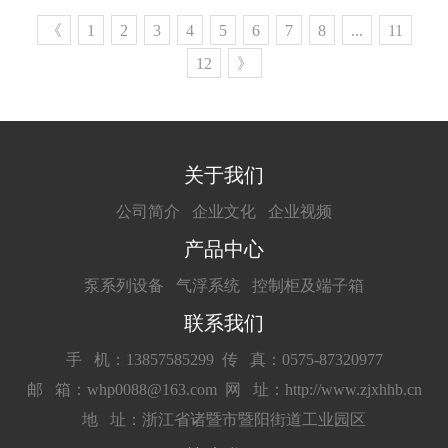
《
1
2
3
4
5
6
7
8
...
11
12
》
关于我们
公司简介
企业文化
企业视频
产品中心
泵系列设备
气浮系统
控制柜及端子箱
联系我们
手 机：13857585299
传 真：0575-87320977
邮 箱：whp0088@163.com
网 址：http://www.zjxhhb.cn
地 址：浙江省诸暨市暨阳街道工业园区