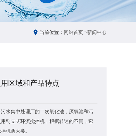
当前位置：
网站首页 >
新闻中心
使用区域和产品特点
立式
2022-
括污水集中处理厂的二次氧化池，厌氧池和污
我们都
用到立式环流搅拌机​，根据转速的不同，它
液体/液
搅拌机两大类。