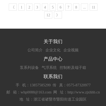
《
1
2
3
4
5
6
7
8
...
11
12
》
关于我们
公司简介
企业文化
企业视频
产品中心
泵系列设备
气浮系统
控制柜及端子箱
联系我们
手 机：13857585299
传 真：0575-87320977
邮 箱：whp0088@163.com
网 址：http://www.zjxhhb.cn
地 址：浙江省诸暨市暨阳街道工业园区