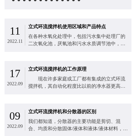
立式环流搅拌机使用区域和产品特点
11
在各种水氧化处理中，包括污水集中处理厂的
2022.11
二次氧化池，厌氧池和污水水质调节池中，都
需要使用到立式环流搅拌机​，根据转速的不
同，它分为低速和高速立式环流搅拌机两大
类。
立式环流搅拌机的工作原理
17
现在许多家庭或工厂都有集成的立式环流
2022.09
搅拌机，其自动化程度比以前的净水器更高。
过去，为了更好地完成进水，不仅要每天进行
操作，还要长时间进行清洗。对于现在如此忙
碌的人们来说，真正需要自动化程度更高的
立式环流搅拌机和分散器的区别
09
净...
我们都知道，分散器的主要功能是剪切、混
2022.09
合、均质和分散固体/液体和液体/液体材料，以
快速、高效和均匀地进行加工。