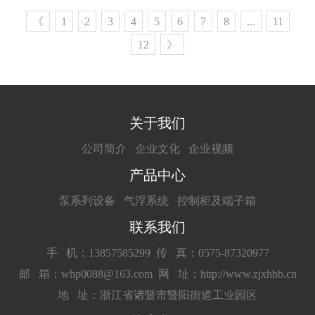
却快，深度深等特点。
《
1
2
3
4
5
6
7
8
...
11
12
》
关于我们
公司简介
企业文化
企业视频
产品中心
泵系列设备
气浮系统
控制柜及端子箱
联系我们
手 机：13857585299
传 真：0575-87320977
邮 箱：whp0088@163.com
网 址：http://www.zjxhhb.cn
地 址：浙江省诸暨市暨阳街道工业园区