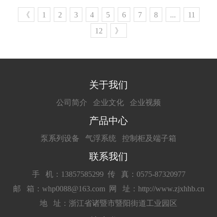
《
1
2
3
4
5
6
7
8
...
11
12
》
关于我们
公司简介
企业文化
企业视频
产品中心
泵系列设备
气浮系统
控制柜及端子箱
联系我们
手 机：13857585299
传 真：0575-87320977
邮 箱：whp0088@163.com
网 址：http://www.zjxhhb.cn
地 址：浙江省诸暨市暨阳街道工业园区