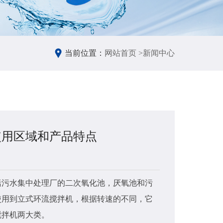
当前位置：
网站首页 >
新闻中心
使用区域和产品特点
立式
2022-
括污水集中处理厂的二次氧化池，厌氧池和污
我们都
用到立式环流搅拌机​，根据转速的不同，它
液体/液
搅拌机两大类。