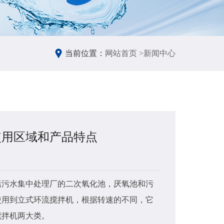
当前位置：
网站首页 >
新闻中心
使用区域和产品特点
立式
2022-
括污水集中处理厂的二次氧化池，厌氧池和污
我们都
用到立式环流搅拌机​，根据转速的不同，它
液体/液
搅拌机两大类。