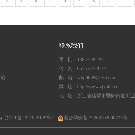
2
3
4
5
6
7
8
...
11
联系我们
手 机：13857585299
传 真：0575-87320977
子箱
邮 箱：whp0088@163.com
网 址：http://www.zjxhhb.cn
地 址：浙江省诸暨市暨阳街道工
所有
浙ICP备2021026129号-1
浙公网安备 33068102000795号